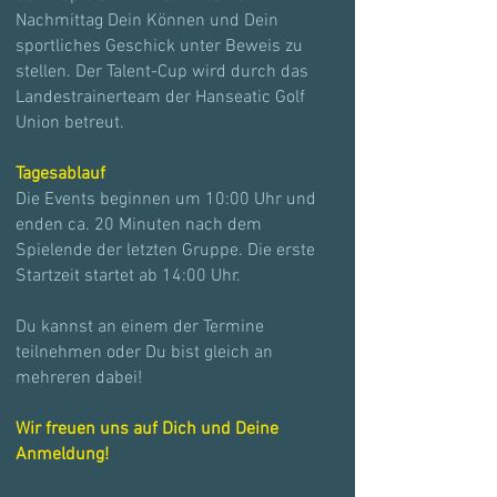
Nachmittag Dein Können und Dein
sportliches Geschick unter Beweis zu
stellen. Der Talent-Cup wird durch das
Landestrainerteam der Hanseatic Golf
Union betreut.
Tagesablauf
Die Events beginnen um 10:00 Uhr und
enden ca. 20 Minuten nach dem
Spielende der letzten Gruppe. Die erste
Startzeit startet ab 14:00 Uhr.
Du kannst an einem der Termine
teilnehmen oder Du bist gleich an
mehreren dabei!
Wir freuen uns auf Dich und Deine
Anmeldung!