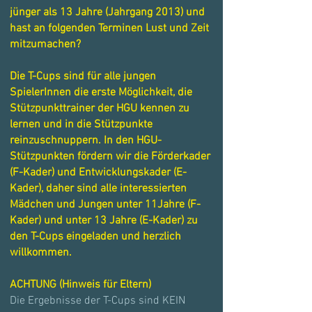
jünger als 13 Jahre (Jahrgang 2013) und
hast an folgenden Terminen Lust und Zeit
mitzumachen?
Die T-Cups sind für alle jungen
SpielerInnen die erste Möglichkeit, die
Stützpunkttrainer der HGU kennen zu
lernen und in die Stützpunkte
reinzuschnuppern. In den HGU-
Stützpunkten fördern wir die Förderkader
(F-Kader) und Entwicklungskader (E-
Kader), daher sind alle interessierten
Mädchen und Jungen unter 11Jahre (F-
Kader) und unter 13 Jahre (E-Kader) zu
den T-Cups eingeladen und herzlich
willkommen.
ACHTUNG (Hinweis für Eltern)
Die Ergebnisse der T-Cups sind KEIN