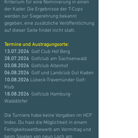
Kriterium für eine Nominierung in einen
der Kader. Die Ergebnisse der T-Cups
werden zur Siegerehrung bekannt
gegeben, eine zusätzliche Veröffentlichung
auf dieser Seite findet nicht statt.
Termine und Austragungsorte:​
13.07.2026
Golf Club Hof Berg
28.07.2026
Golfclub am Sachsenwald
03.08.2026
Golfclub Altenhof
06.08.2026
Golf und Landclub Gut Kaden
10.08.2026
Lübeck-Travemünder Golf-
Klub
18.08.2026
Golfclub Hamburg-
Walddörfer
Die Turniere habe keine Vorgaben im HCP
Index. Du hast die Möglichkeit in einem
Fertigkeitswettbewerb am Vormittag und
beim Spielen von neun Loch am