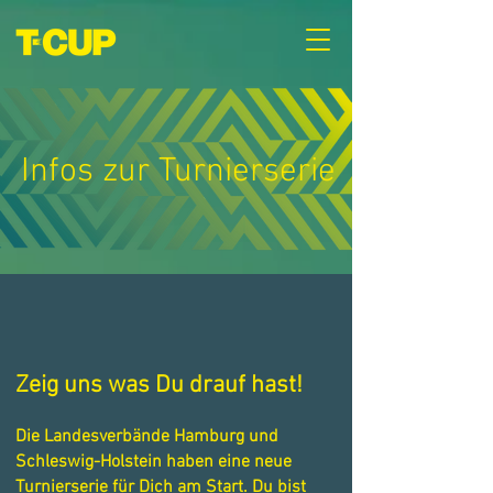
Infos zur Turnierserie
Zeig uns was Du drauf hast!
Die Landesverbände Hamburg und
Schleswig-Holstein haben eine neue
Turnierserie für Dich am Start. Du bist